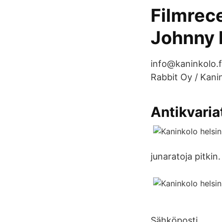
Filmrece
Johnny 
info@kaninkolo.
Rabbit Oy / Kani
Antikvaria
junaratoja pitkin.
Sähköposti.