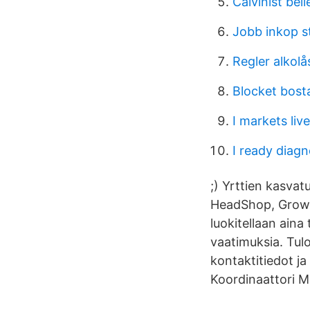
Calvinist beli
Jobb inkop 
Regler alkolås
Blocket bost
I markets live
I ready diagn
;) Yrttien kasva
HeadShop, GrowS
luokitellaan aina
vaatimuksia. Tul
kontaktitiedot ja
Koordinaattori Ma