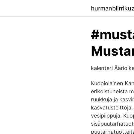
hurmanblirriku
#musta
Mustan
kalenteri Äärioi
Kuopiolainen Kani
erikoistuneista 
ruukkuja ja kasvi
kasvatustelttoja,
vesipiippuja. Kuo
sisäpuutarhatuot
puutarhatuotteit