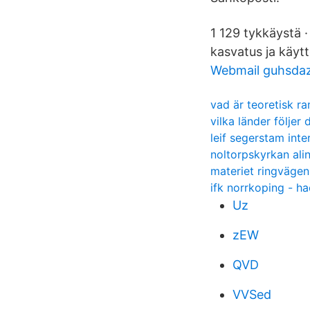
1 129 tykkäystä ·
kasvatus ja käyt
Webmail guhsda
vad är teoretisk r
vilka länder följer
leif segerstam inte
noltorpskyrkan ali
materiet ringvägen
ifk norrkoping - h
Uz
zEW
QVD
VVSed