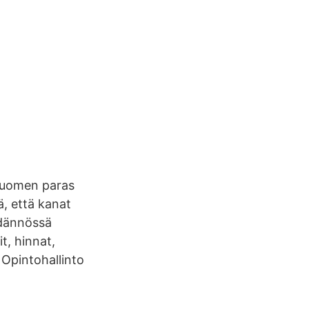
 Suomen paras
, että kanat
äädännössä
t, hinnat,
 Opintohallinto