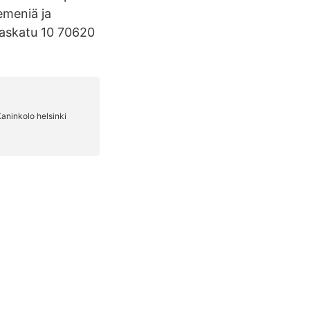
emeniä ja
daskatu 10 70620