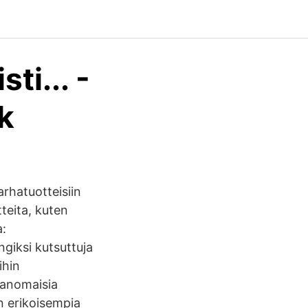
ti... -
k
arhatuotteisiin
teita, kuten
a:
ngiksi kutsuttuja
ihin
vanomaisia
n erikoisempia