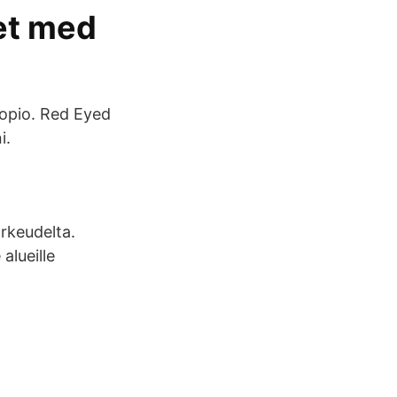
det med
opio. Red Eyed
i.
orkeudelta.
alueille