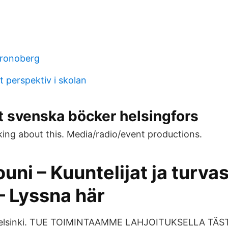
kronoberg
lt perspektiv i skolan
t svenska böcker helsingfors
lking about this. Media/radio/event productions.
Jouni – Kuuntelijat ja turva
– Lyssna här
Helsinki. TUE TOIMINTAAMME LAHJOITUKSELLA TÄSTÄ