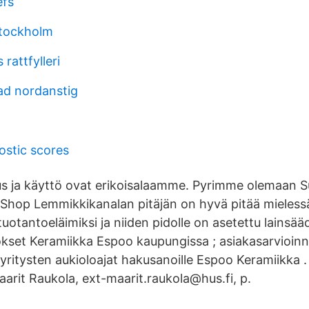
efs
stockholm
 rattfylleri
ad nordanstig
ostic scores
tus ja käyttö ovat erikoisalaamme. Pyrimme olemaan
hop Lemmikkikanalan pitäjän on hyvä pitää mielessä
 tuotantoeläimiksi ja niiden pidolle on asetettu lains
okset Keramiikka Espoo kaupungissa ; asiakasarvioinni
 yritysten aukioloajat hakusanoille Espoo Keramiikka .
arit Raukola, ext-maarit.raukola@hus.fi, p.