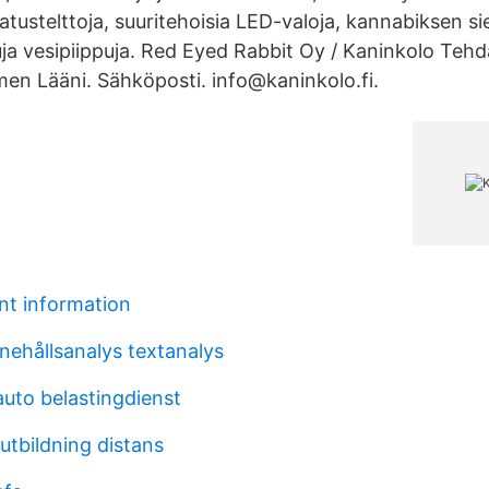
vatustelttoja, suuritehoisia LED-valoja, kannabiksen si
uja vesipiippuja. Red Eyed Rabbit Oy / Kaninkolo Teh
men Lääni. Sähköposti. info@kaninkolo.fi.
nt information
nnehållsanalys textanalys
uto belastingdienst
utbildning distans