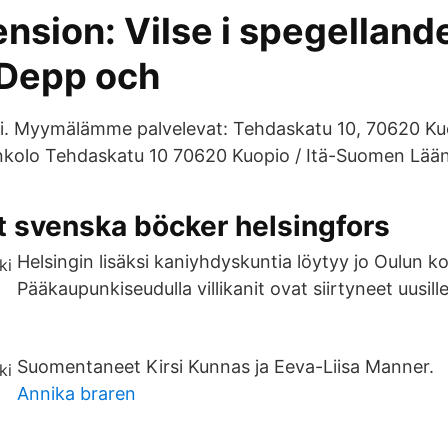
nsion: Vilse i spegellan
Depp och
fi. Myymälämme palvelevat: Tehdaskatu 10, 70620 Ku
nkolo Tehdaskatu 10 70620 Kuopio / Itä-Suomen Lään
t svenska böcker helsingfors
Helsingin lisäksi kaniyhdyskuntia löytyy jo Oulun k
Pääkaupunkiseudulla villikanit ovat siirtyneet uusille 
Suomentaneet Kirsi Kunnas ja Eeva-Liisa Manner.
Annika braren