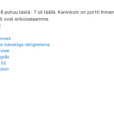
 8 puhuu tästä · 7 oli täällä. Kaninkolo on portti ihme
tö ovat erikoisalaamme.
z
amverk
 de mänskliga rättigheterna
rview
ngsås
 52
acken