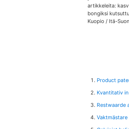
artikkeleita: kas
bongiksi kutsutt
Kuopio / Itä-Suo
Product pate
Kvantitativ i
Restwaarde a
Vaktmästare 