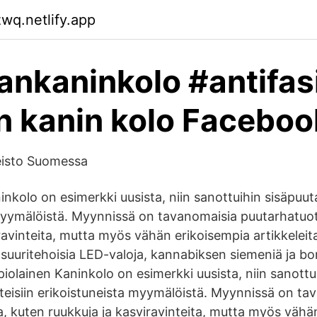
zwq.netlify.app
nkaninkolo #antifasis
 kanin kolo Faceboo
keisto Suomessa
nkolo on esimerkki uusista, niin sanottuihin sisäpuut
myymälöistä. Myynnissä on tavanomaisia puutarhatuot
ravinteita, mutta myös vähän erikoisempia artikkeleit
 suuritehoisia LED-valoja, kannabiksen siemeniä ja bo
piolainen Kaninkolo on esimerkki uusista, niin sanottu
teisiin erikoistuneista myymälöistä. Myynnissä on ta
a, kuten ruukkuja ja kasviravinteita, mutta myös vähä