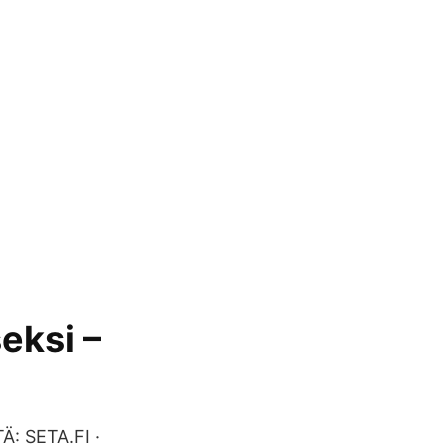
seksi –
: SETA.FI ·