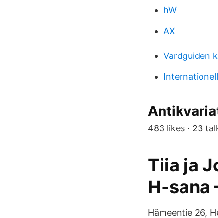
hW
AX
Vardguiden 
Internationel
Antikvaria
483 likes · 23 ta
Tiia ja 
H-sana 
Hämeentie 26, 