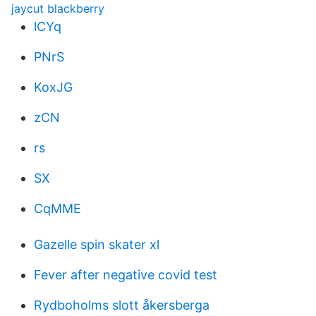
jaycut blackberry
lCYq
PNrS
KoxJG
zCN
rs
SX
CqMME
Gazelle spin skater xl
Fever after negative covid test
Rydboholms slott åkersberga