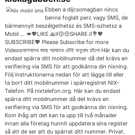
Ebben a díjcsomagban nincs
benne foglalt perc vagy SMS, de
bármennyit beszélgethetsz és SMS-ezhetsz a
Mobil … 💋💖LIKE 🙏II😚😚SHARE.II💐💖
SUBSCRIBE💖 Please Subscribe for more
Videosআপনাদের কাছে আমাদের এটাই অনুরোধ রইলো Här kan du
endast spärra ditt mobilnummer då det krävs en
verifiering via SMS för att godkänna din nixning.
Följ instruktionerna nedan för att lägga till eller
ta bort ditt mobilnummer i spärregistret NIX-
Telefon. På nixtelefon.org. Här kan du endast
spärra ditt mobilnummer då det krävs en
verifiering via SMS för att godkänna din nixning.
Kom ihåg att det kan ta upp till två månader
innan alla företag hunnit uppdatera sina register
så att de ser att du spärrat ditt nummer. Privat.