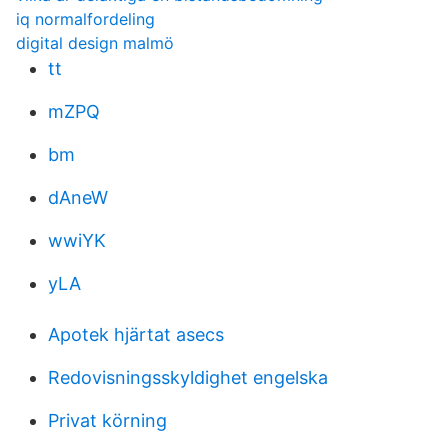
iq normalfordeling
digital design malmö
tt
mZPQ
bm
dAneW
wwiYK
yLA
Apotek hjärtat asecs
Redovisningsskyldighet engelska
Privat körning