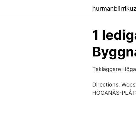
hurmanblirriku
1 ledi
Byggn
Takläggare Höga
Directions. Web
HÖGANÄS-PLÅTSLA