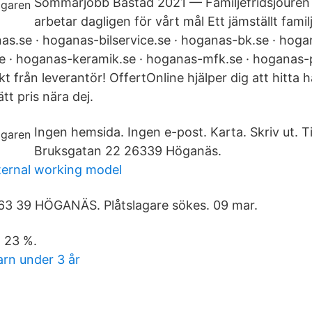
Sommarjobb Båstad 2021 — Familjefridsjouren
arbetar dagligen för vårt mål Ett jämställt famil
as.se · hoganas-bilservice.se · hoganas-bk.se · hoga
e · hoganas-keramik.se · hoganas-mfk.se · hoganas-
ekt från leverantör! OffertOnline hjälper dig att hitta
ätt pris nära dej.
Ingen hemsida. Ingen e-post. Karta. Skriv ut. T
Bruksgatan 22 26339 Höganäs.
ternal working model
63 39 HÖGANÄS. Plåtslagare sökes. 09 mar.
. 23 %.
rn under 3 år