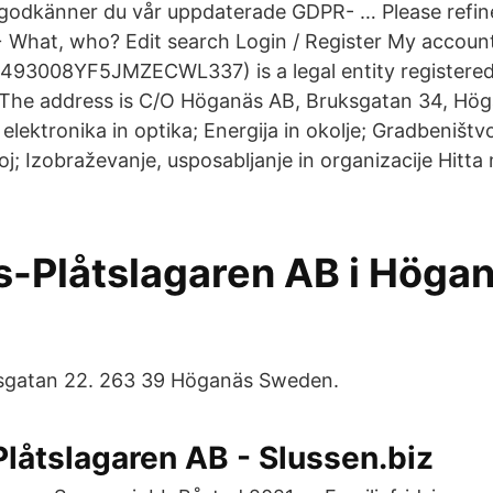
godkänner du vår uppdaterade GDPR- … Please refin
 + What, who? Edit search Login / Register My acco
493008YF5JMZECWL337) is a legal entity registered
. The address is C/O Höganäs AB, Bruksgatan 34, Hö
 elektronika in optika; Energija in okolje; Gradbeništvo
oj; Izobraževanje, usposabljanje in organizacije Hitt
-Plåtslagaren AB i Höganä
sgatan 22. 263 39 Höganäs Sweden.
låtslagaren AB - Slussen.biz