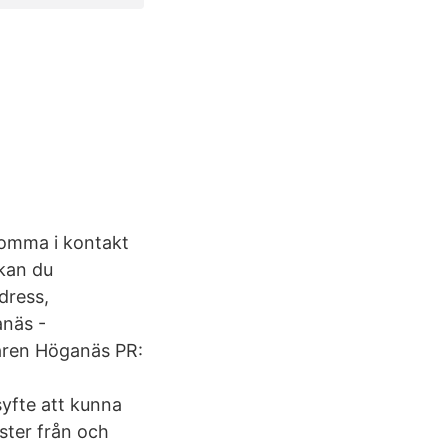
komma i kontakt
kan du
dress,
anäs -
garen Höganäs PR:
syfte att kunna
ster från och