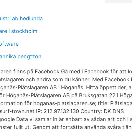
ustri ab hedlunda
are i stockholm
software
 annika bengtzon
garen finns på Facebook Gå med i Facebook för att 
tslagaren och andra som du känner. Med Facebook 
öganäs-Plåtslagaren AB i Höganäs. Hitta öppettider, a
ör Höganäs-Plåtslagaren AB på Bruksgatan 22 i Hög
formation för hoganas-platslagaren.se; title: Plåtsla
surf-town.net IP: 212.97.132.130 Country: DK DNS
oogle Data vi samlar in är enbart av sådan art och i 
ster fullt ut. Genom att fortsätta använda svåra tjän