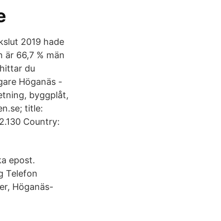
e
kslut 2019 hade
en är 66,7 % män
hittar du
agare Höganäs -
etning, byggplåt,
.se; title:
2.130 Country:
a epost.
g Telefon
ier, Höganäs-