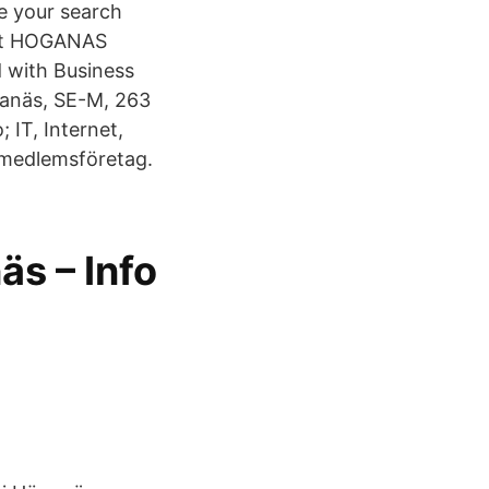
e your search
unt HOGANAS
 with Business
ganäs, SE-M, 263
; IT, Internet,
a medlemsföretag.
s – Info