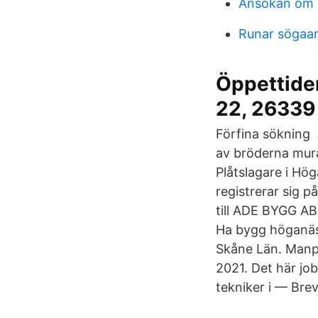
Ansokan om 
Runar sögaar
Öppettide
22, 26339
Förfina sökning 
av bröderna mura
Plåtslagare i Hög
registrerar sig 
till ADE BYGG AB
Ha bygg höganäs 
Skåne Län. Manp
2021. Det här jo
tekniker i — Bre