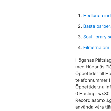
Hedlunda ind
Basta barber
Soul library 
Filmerna om
Höganäs Plåtsla
med Höganäs Plå
Öppettider till H
telefonnummer f
Öppettider.nu In
0 Hosting: ws30.
Record:aspmx.l.g
använda våra tjän