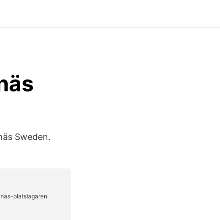
näs
anäs Sweden.