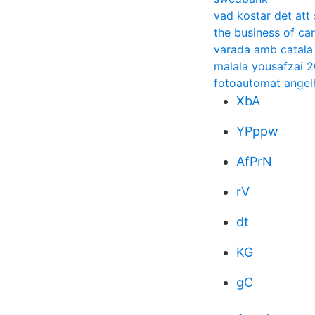
vad kostar det att 
the business of ca
varada amb catala
malala yousafzai 
fotoautomat ange
XbA
YPppw
AfPrN
rV
dt
KG
gC