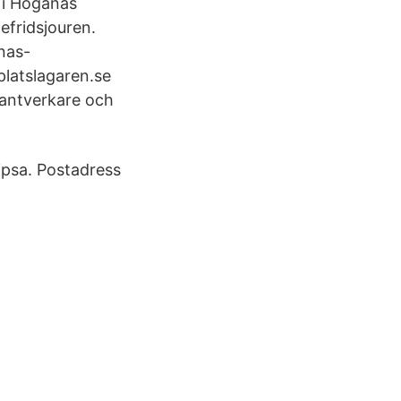
 i Höganäs
jefridsjouren.
nas-
platslagaren.se
 hantverkare och
ipsa. Postadress