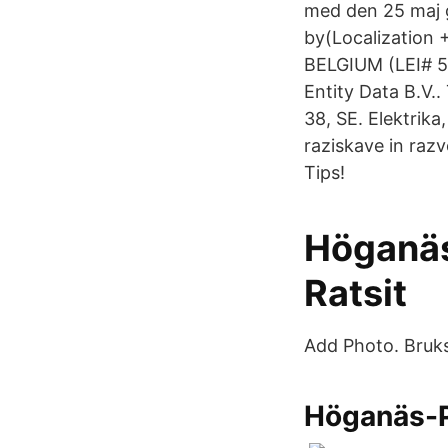
med den 25 maj 
by(Localization
BELGIUM (LEI# 5
Entity Data B.V.
38, SE. Elektrika,
raziskave in razv
Tips!
Höganäs
Ratsit
Add Photo. Bruk
Höganäs-P