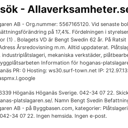
 sök - Allaverksamheter.s
garen AB - Org.nummer: 5567165120. Vid senaste bo
ättningsförändring på 17,4%. Fördelningen i styrels
or (1) . Bolagets VD är Bengt Swedin 62 år. På Ratsit 
ress Årsredovisning m.m. Alltid uppdaterat. Plåtsl
, industriplåtslageri, mekaniska verkstäder, plåtbearb
byggplåtsarbeten Information för hoganas-platslagaren
anäs PR: 0 Hosting: ws30.surf-town.net IP: 212.97.13
spmx.l.google
6339 Höganäs Höganäs Sverige. 042-34 07 22. Skick
anas-platslagaren.se/. Namn Bengt Svedin Befattnin
aren AB - på Byggbasen.com, kategorier: Plåtslager
 042-34 07 22. Ingen hemsida. Ingen e-post.