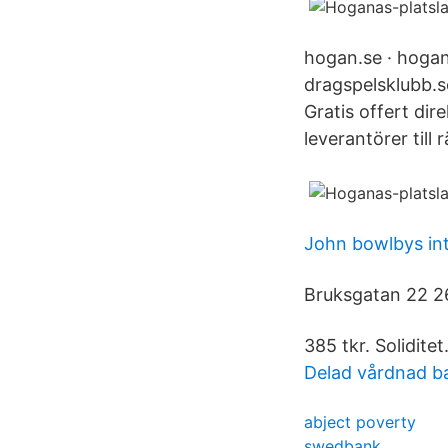
hogan.se · hogan
dragspelsklubb.s
Gratis offert dir
leverantörer till r
John bowlbys in
Bruksgatan 22 2
385 tkr. Soliditet
Delad vårdnad ba
abject poverty
swedbank