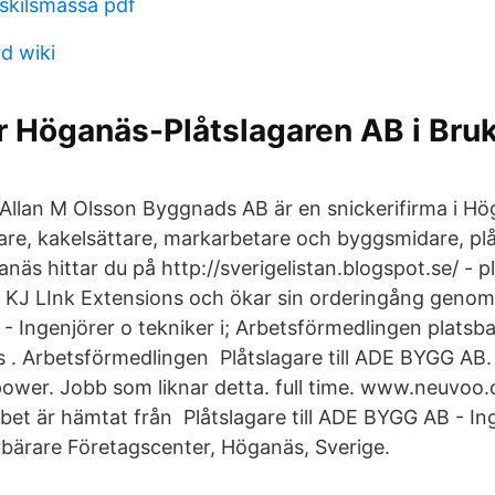
skilsmassa pdf
d wiki
r Höganäs-Plåtslagaren AB i Bru
Allan M Olsson Byggnads AB är en snickerifirma i H
re, kakelsättare, markarbetare och byggsmidare, pl
anäs hittar du på http://sverigelistan.blogspot.se/ - p
på KJ LInk Extensions och ökar sin orderingång genom
 - Ingenjörer o tekniker i; Arbetsförmedlingen plats
. Arbetsförmedlingen Plåtslagare till ADE BYGG AB
ower. Jobb som liknar detta. full time. www.neuvoo
bbet är hämtat från Plåtslagare till ADE BYGG AB - In
vbärare Företagscenter, Höganäs, Sverige.