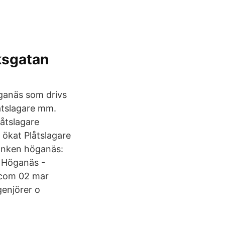
ksgatan
öganäs som drivs
åtslagare mm.
låtslagare
 ökat Plåtslagare
banken höganäs:
. Höganäs -
.com 02 mar
genjörer o